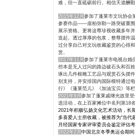
难，但一直砥砺前行。相信天道酬
2015年12月
参加了蓬莱市文玩协会
参赛作品——崖柏弥勒一路突破重围
展示资格。更将这尊珍视收藏多年
迭起。透过厚厚的包浆，整尊摆件
过分享自己对文玩收藏鉴赏的心得
赏。
2017年11月
参加了蓬莱市电视台婚庆
些本是无人过问的路边破石头和百
琢出几件根雕工艺品与观赏石头摆
别支持，并安排国内国际模特通过
行》《蓬莱范儿》《加油宝贝》等
2021年9月
参加了蓬莱戚继光故里登
选活动，在上百家摊位中名列第18
2021年积极弘扬文化艺术活动，
多喜爱人士所收藏，被推荐为“当代最
月经国家专家评审委员会鉴定评估
2022年2月
中国北京冬季奥运会期间