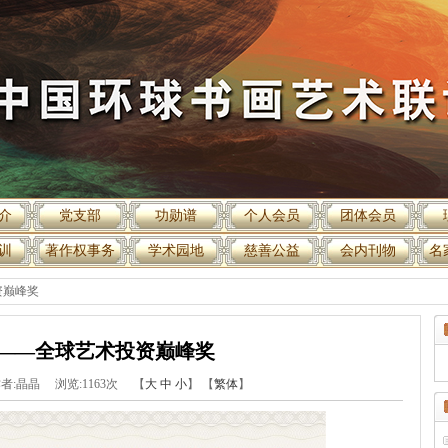
介
党支部
功勋谱
个人会员
团体会员
训
著作权事务
学术园地
慈善公益
会内刊物
名
资巅峰奖
——全球艺术投资巅峰奖
41 作者:晶晶 浏览:
1163
次
【
大
中
小
】 【
繁体
】