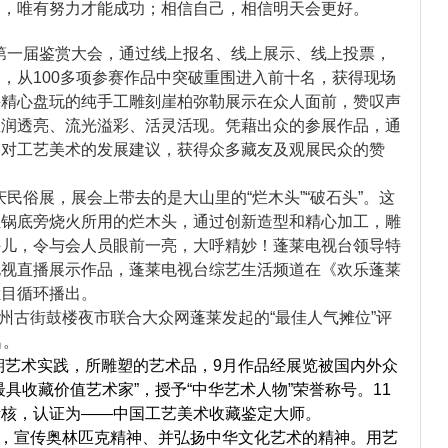
勤，唯有努力才能成功；相信自己，相信明天会更好。
第一届鉴赏大会，通过线上报名、线上展示、线上投票，
，从100多项参赛作品中突破重围进入前十名，获得现场
并精心盘玩的纯手工雕刻崖柏弥勒展示在众人面前，赞叹声
温润透亮、流光溢彩、活灵活现。凭藉出众的参展作品，通
和对工艺美术的发展建议，获得众多藏友及观展民众的赞
民俗展，展会上带去的是大山里的“烂木头”“破石头”。这
姓锅底旁烧火所用的烂木头，通过创新造型和精心加工，雕
件儿，令与会人员眼前一亮，大呼精妙！蓬莱电视台领导特
电视直播展示作品，蓬莱电视台综艺生活频道在《欢乐蓬莱
栏目循环播出。
州古街鼓楼夜市联合大众网蓬莱发起的“最佳人气摊位”评
名。
长期艺术实践，所雕塑的艺术品，9月作品经展览被国内外众
具收藏价值艺术家”，授予“中华艺术人物”荣誉称号。11
考核，认证为——中国工艺美术收藏鉴定大师。
，宣传奥林匹克精神、并弘扬中华文化艺术的精神。用艺