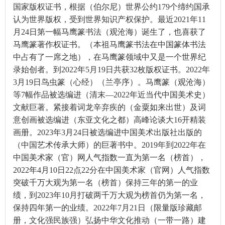
国家版权证书，根据（伯尔尼）世界公约179个缔约国承
认为世界版权，受到世界知识产权保护。最近2021年11
月24日第一幅马鹰篆书法（观沧海）诞生了，也喜获了
马鹰篆著作权证书。（本祖马鹰篆书法在中国篆体书法
中占有了一席之地），在马鹰篆领域中又是一个世界纪
录始创者。到2022年5月19日共获32枚版权证书。2022年
3月19日鸟虫篆（心经）（兰亭序）。马鹰篆（观沧海）
等7幅作品被选编进（清末—2022年近当代中国美术史）
文献巨著。紧接着词龙辛弃疾的（金粟如来出世）及词
意创画被选编进（东亚文化之都）高峰论谈大16开精装
画册。2023年3月24日被选编进中国美术出版社出版的
（中国艺术传承大师）的巨著书中。2019年到2022年在
中国美术家（官）网人气指数一直为第一名（榜首），
2022年4月10日22点22分在中国美术家（官网）人气指数
突破千万大观为第一名（榜首）保持三年的第一的业
绩，到2023年10月打破两千万大观为榜首仍为第一名，
保持四年第一的业绩。2022年7月21日（限量版珍藏邮
册，文化强民族强）弘扬中华文化推动（一带一路）建