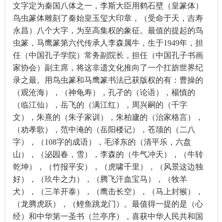
文字定为秦国八体之一，李斯大臣用鹤石壁（皇篆体）
鸟虫篆体雕刻了秦始皇玉玺大印章，（受命于天，吉寿
永昌）八个大字，为至高集权的象征。最值的提起的鸟
虫篆，马鹰篆第六代传承人李森属牛，生于1949年，担
任（中国孔子学院）常务副院长，担任（中国孔子书画
家协会）副主席，将这非遗文化推向了一个扛旂世界纪
录之最。用鸟虫篆和马鹰篆书法已获版权的有：曹操的
（观沧海），（神龟寿），孔孑的（论语），楊慎的
（临江仙），岳飞的（满江红），周兴嗣的（千字
文），朱熹的（朱子家训），朱柏廬的（治家格言），
（劝孝歌），范中淹的（岳阳楼记），苍颉的（二八
字），（108字的成语），毛泽东的（清平乐，六盘
山），（泌园春，雪），李森的（牛气冲天），（牛转
乾坤），（竹报平安），（虎啸千里），（风景这边独
好），（玖牛之力），（腾飞汗血宝马），（牧羊
犬），（三羊开泰），（鹰击长空），（马上封猴），
（龙腾虎跃），（鲤鱼跳龙门）。最值得一提的是（心
经）和中华第一圣书（兰亭序），喜获中华人民共和国