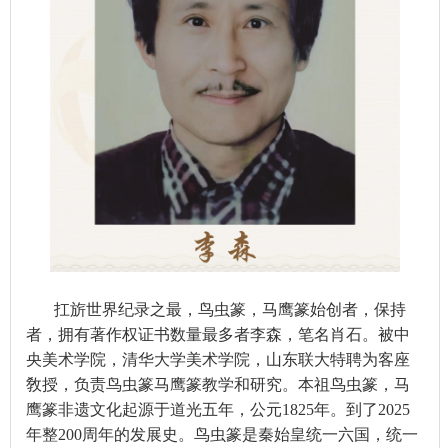
扛旂世界纪录之最，鸟虫篆，马鹰篆始创者，保持
者，拥有著作权证书数量最多者李森，笔名肖石。被中
央美术学院，清华大学美术学院，山东联大特聘为客座
敎授，负责鸟虫篆马鹰篆教学和研究。本祖鸟虫篆，马
鹰篆非遗文化起源于道光五年，公元1825年。到了2025
年整200周年的发展史。鸟虫篆是秦始皇统一六国，统一