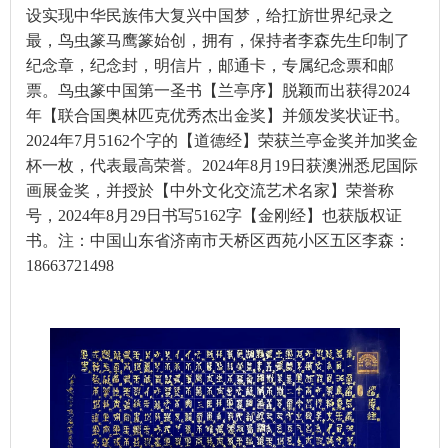
设实现中华民族伟大复兴中国梦，给扛旂世界纪录之
最，鸟虫篆马鹰篆始创，拥有，保持者李森先生印制了
纪念章，纪念封，明信片，邮通卡，专属纪念票和邮
票。鸟虫篆中国第一圣书【兰亭序】脱颖而出获得2024
年【联合国奥林匹克优秀杰出金奖】并颁发奖状证书。
2024年7月5162个字的【道德经】荣获兰亭金奖并加奖金
杯一枚，代表最高荣誉。2024年8月19日获澳洲悉尼国际
画展金奖，并授於【中外文化交流艺术名家】荣誉称
号，2024年8月29日书写5162字【金刚经】也获版权证
书。注：中国山东省济南市天桥区西苑小区五区李森：
18663721498