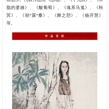
脂的婆姨》、《酸葡萄》、《魂系马嵬》、《秋
冥》、《朝*露*桑》、《舞之憩》、《杨开慧》
等。