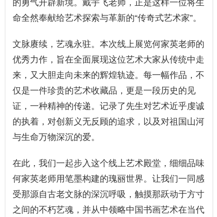
的勇气开辟新境。戴宇飞老师，正是这样一位将生
命全然奉献给艺术探索与革新的“传奇式艺术家”。
文脉赓续，艺魂永驻。本次线上展览
何家英
老师的
优秀力作，旨在全面展现这位艺术大家从传统中走
来，又大胆走向未来的辉煌轨迹。每一幅作品，不
仅是一件珍贵的艺术收藏品，更是一段历史的见
证，一种精神的传递。记录了先生对艺术近乎虔诚
的执着，对创新义无反顾的追求，以及对祖国山河
与生命万物深沉的爱。
在此，我们一起步入这个线上艺术殿堂，细细品味
何家英
老师用笔墨构建的瑰丽世界。让我们一同感
受那源自古老文脉的深沉呼吸，触摸那跃动于方寸
之间的不朽艺魂，并从中领略中国书画艺术在当代