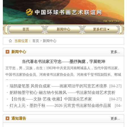
首页
新闻中心
更多栏目
当前位置：
首页
>
新闻中心
新闻中心
更多...
当代著名书法家王守忠——墨抒胸臆，字展乾坤
王守忠，男，汉族，出生：1963年中共党员河南郸城县人，当代中国书法家。
中国书法家协会会员、河南省书法家协会会员、河南省千玺书院副院长、郸城
县老干部书法协会会[
阅读全文
]
瑞鹊凝笔墨 风骨自成家 ——画家邓治平的写意艺术境界
[04-27]
躬耕翰墨守初心·融古纳今拓雅风 ——书法家邹金雄艺术赏析
【任传友——文脉·艺魂·收藏】中国顶尖艺术家
[04-27]
[04-27]
灯火上元・墨韵千秋 ——2026 元宵赏书法家邹金雄作品展
[04-
27]
通知通告
更多...