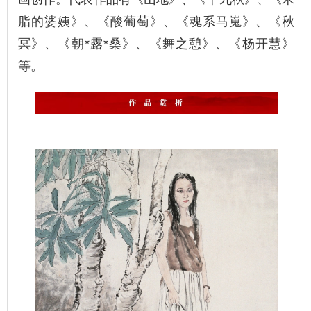
脂的婆姨》、《酸葡萄》、《魂系马嵬》、《秋
冥》、《朝*露*桑》、《舞之憩》、《杨开慧》
等。