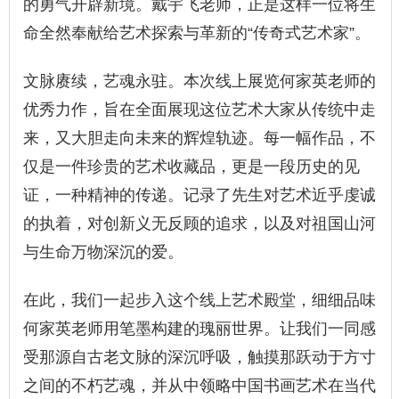
的勇气开辟新境。戴宇飞老师，正是这样一位将生
命全然奉献给艺术探索与革新的“传奇式艺术家”。
文脉赓续，艺魂永驻。本次线上展览
何家英
老师的
优秀力作，旨在全面展现这位艺术大家从传统中走
来，又大胆走向未来的辉煌轨迹。每一幅作品，不
仅是一件珍贵的艺术收藏品，更是一段历史的见
证，一种精神的传递。记录了先生对艺术近乎虔诚
的执着，对创新义无反顾的追求，以及对祖国山河
与生命万物深沉的爱。
在此，我们一起步入这个线上艺术殿堂，细细品味
何家英
老师用笔墨构建的瑰丽世界。让我们一同感
受那源自古老文脉的深沉呼吸，触摸那跃动于方寸
之间的不朽艺魂，并从中领略中国书画艺术在当代